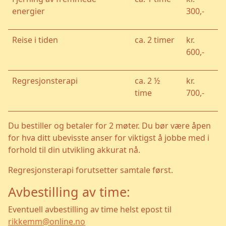
energier
300,-
Reise i tiden
ca. 2 timer
kr.
600,-
Regresjonsterapi
ca. 2 ½
kr.
time
700,-
Du bestiller og betaler for 2 møter. Du bør være åpen
for hva ditt ubevisste anser for viktigst å jobbe med i
forhold til din utvikling akkurat nå.
Regresjonsterapi forutsetter samtale først.
Avbestilling av time:
Eventuell avbestilling av time helst epost til
rikkemm@online.no