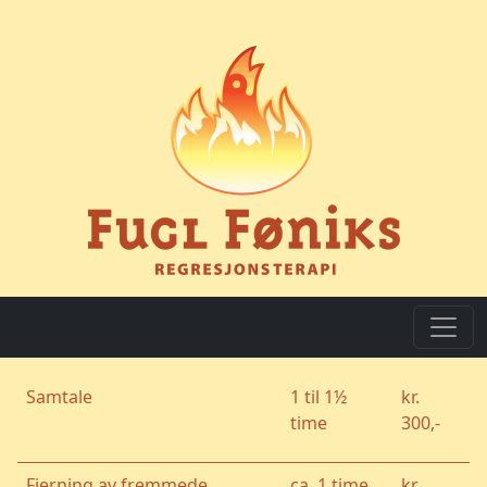
Samtale
1 til 1½
kr.
time
300,-
Fjerning av fremmede
ca. 1 time
kr.